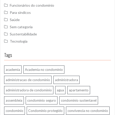
o
Funcionários do condomínio
r
Para síndicos
:
Saúde
Sem categoria
Sustentabilidade
Tecnologia
Tags
academia
Academia no condomínio
administracao de condominio
administradora
administradora de condominio
agua
apartamento
assembleia
condominio seguro
condominio sustentavel
condomínio
Condomínio protegido
convivencia no condominio