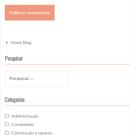
Home Blog
Pesquisar
P
e
s
q
Categorias
u
i
s
Administração
a
Condomínio
r
Construção e reparos
p