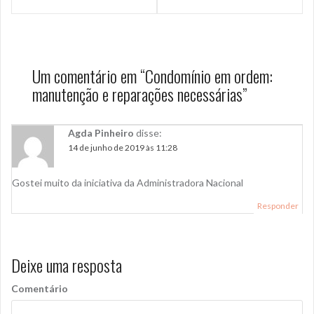
v
e
g
Um comentário em “
Condomínio em ordem:
a
manutenção e reparações necessárias
”
ç
ã
Agda Pinheiro
disse:
o
14 de junho de 2019 às 11:28
d
Gostei muito da iniciativa da Administradora Nacional
e
Responder
P
o
Deixe uma resposta
s
t
Comentário