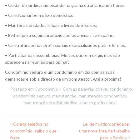
• Cuidar do jardim, não pisando na grama ou arrancando flores;
• Condicionar bem o lixo doméstico;
• Manter as unidades limpas e livres de insetos;
• Evitar que a sujeira produzida pelos animais se espalhe;
• Contratar apenas profissionais especializados para reformas;
• Participar das assembleias. Muitos querem exigir, mas não
aparecem na reunião para opinar;
Condomínio seguro é um condomínio em dia com as suas
demandas e sob a direção de um bom gestor. Até a próxima!
Postado em
Condomínio
Com as palavras-chave:
condomínio
,
condominio seguro
,
manutenção
,
manutenção condomínio
,
manutenção predial
,
síndico
,
sindico profissional
N
Coleta seletiva no
Lei de multipropriedade:
condomínio: saiba o que
uma nova área de trabalho
a
fazer
para o Síndico